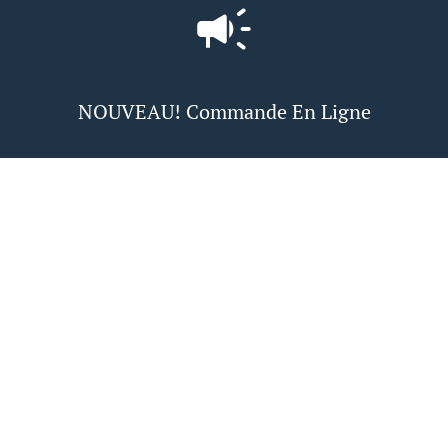
NOUVEAU! Commande En Ligne
La commande en ligne est MAINTENANT activée pour les
plats à emporter ou la livraison. Dites-nous ce que vous
désirez et nous le préparerons aussi vite que possible.
Voir le menu & commander
Nous confirmons manuellement toutes les commandes.
Visualisez en temps réel le suivi de votre commande et
contrôlez quand vous pouvez venir la chercher ou quand
elle sera livrée.